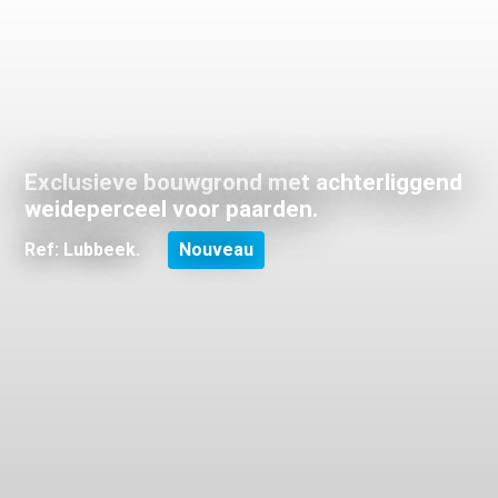
Exclusieve bouwgrond met achterliggend
weideperceel voor paarden.
Ref: Lubbeek.
Nouveau