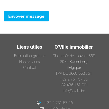
Envoyer message
Liens utiles
O'Ville immobilier
Estimation gratuite
Chaussée de Louvain 359
Nos services
3070 Kortenberg
Contact
Belgique
TVA BE 0668.363.751
+32 2 751 57 06
+32 486 161 901
info@oville.be
+32 2 751 57 06
info@oville.be