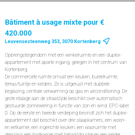
Bâtiment à usage mixte pour €
420.000
Leuvensesteenweg 353, 3070 Kortenberg
Opbrengsteigendom met een winkelruimte en een duplex-
appartement met aparte ingang, gelegen in het centrum van
Kortenberg.
De commerciële ruimte omvat een keuken, bureelruimte,
terras/tuintje en kelders. Ze is uitgerust met dubbele
beglazing, centrale verwarming op gas en airconditioning. De
grote etalage aan de straatzijde beschikt over automatisch
gestuurde zonnewering in functie van zon en wind. EPC-label
D. Op de eerste en tweede verdieping bevindt zich het duplex-
appartement dat beschikt over drie slaapkamers, een woon-
en eetkamer, een ingerichte keuken, een wasruimte met
dressing, een badkamer met ligbad/douche en een kelder.