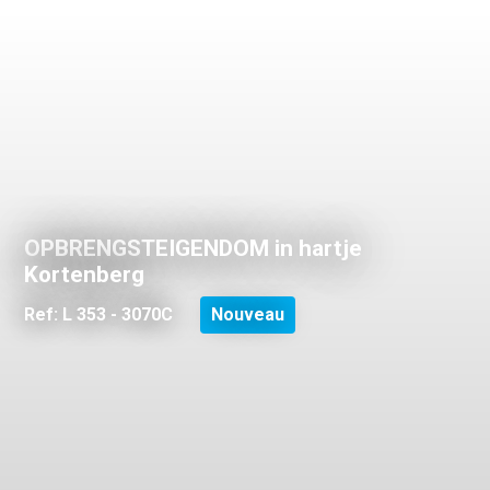
OPBRENGSTEIGENDOM in hartje
Kortenberg
Ref: L 353 - 3070C
Nouveau